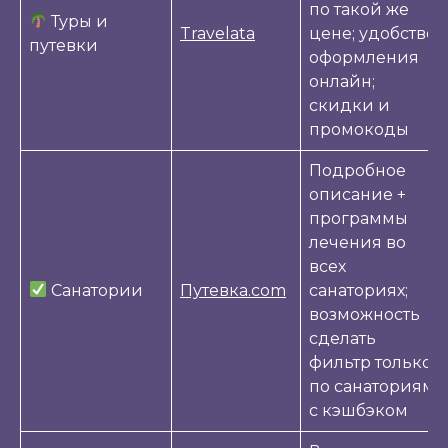
по такой же
Туры и
Travelata
цене; удобство
путевки
оформления
онлайн;
скидки и
промокоды
Подробное
описание +
программы
лечения во
всех
Санатории
Путевка.com
санаториях;
возможность
сделать
фильтр только
по санаториям
с кэшбэком