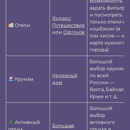
Возможность
задать фильтр
и посмотреть
Яндекс
только отели с
Отели
Путешествия
кэшбэком (в
или
Ostrovok
том числе — на
карте нужного
города)
Большой
выбор круизов
Круизный
по всей
Круизы
дом
России —
Волга, Байкал,
Крым и т. д.
Большой
выбор
Активный
активного
Большая
отдых,
отдыха и