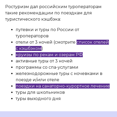
Ростуризм дал российским туроператорам
такие рекомендации по поездкам для
туристического кэшбэка:
путевки и туры по России от
туроператоров
отели от 3 ночей (смотрите
список отелей
с кэшбэком
)
круизы по рекам и озерам РФ
активные туры от 3 ночей
программы со спа-услугами
железнодорожные туры с ночевками в
поезде и/или отеле
поездки на санаторно-курортное лечение
туры для школьников
туры выходного дня